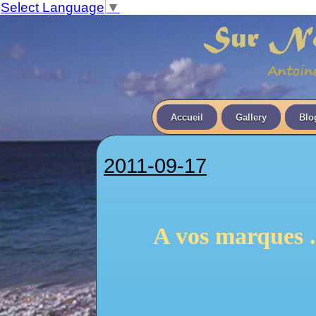
Select Language
▼
Accueil
Gallery
Blo
2011-09-17
A vos marques ..